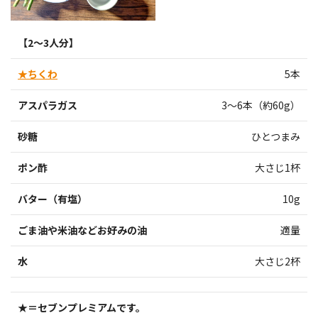
【2〜3人分】
★ちくわ
5本
アスパラガス
3～6本（約60g）
砂糖
ひとつまみ
ポン酢
大さじ1杯
バター（有塩）
10g
ごま油や米油などお好みの油
適量
水
大さじ2杯
★＝セブンプレミアムです。