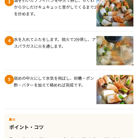
油を引いたフライパンを中火で熱し、ちくわ
3
から少しだけキュキュッと音がしてくるまで2
を炒めます。
水を入れてふたをします。弱火で2分蒸し、ア
4
スパラガスに火を通します。
弱めの中火にして水気を飛ばし、砂糖・ポン
5
酢・バターを加えて絡めれば完成です。
ポイント・コツ