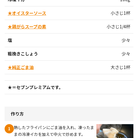
★オイスターソース
小さじ1杯
★鶏がらスープの素
小さじ1/4杯
塩
少々
粗挽きこしょう
少々
★純正ごま油
大さじ1杯
★＝セブンプレミアムです。
作り方
熱したフライパンにごま油を入れ、凍ったま
1
まの冷凍イカを加えて中火で炒めます。