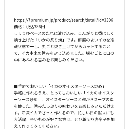
https://7premium.jp/product/search/detail?id=3306
価格：税込386円
しょうゆベースのたれに漬け込み、こんがりと香ばしく
焼き上げた「いかの炙り焼」です。鮮度のよいイカを冷
蔵状態で干し、丸ごと焼き上げてからカットすること
で、イカ本来の旨みを封じ込めました。噛むごとに口の
中にあふれる旨みをお楽しみください。
■手軽でおいしい「イカのオイスターソース炒め」
手軽に作れるうえ、とってもおいしい「イカのオイスタ
ーソース炒め」。オイスターソースと鶏がらスープの素
を使った、旨みたっぷりの味わいをお楽しみいただけま
す。冷凍イカでさっと作れるので、忙しい日の献立にも
大活躍。辛いものが好きな方は、ぜひ輪切り唐辛子を加
えて作ってみてください。