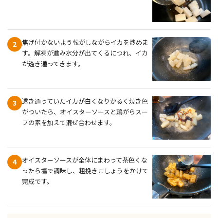
焦げ付かないよう転がしながらイカを炒めま
2
す。解凍が進み水分が出てくるにつれ、イカ
が透き通ってきます。
透き通っていたイカが白くなりかるく焼き色
3
がついたら、オイスターソースと鶏がらスー
プの素を加えて混ぜ合わせます。
オイスターソースが全体にまわって茶色くな
4
ったら塩で調味し、粗挽きこしょうをかけて
完成です。