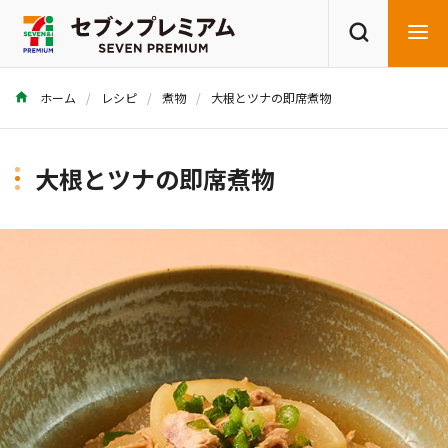
ホーム
レシピ
煮物
大根とツナの即席煮物
商品を探す
レシピを探す
大根とツナの即席煮物