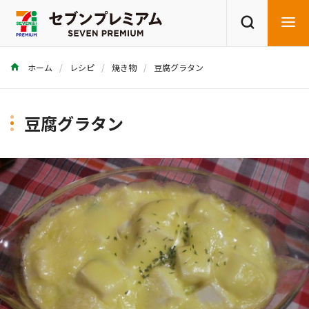
ホーム
レシピ
焼き物
豆腐グラタン
商品を探す
レシピを探す
豆腐グラタン