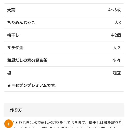
大葉
4～5枚
ちりめんじゃこ
大3
梅干し
中2個
サラダ油
大２
和風だしの素or昆布茶
少々
塩
適宜
★＝セブンプレミアムです。
作り方
1＊ひじきは水で戻し水切りをしておきます。梅干しは種を取り刻
1