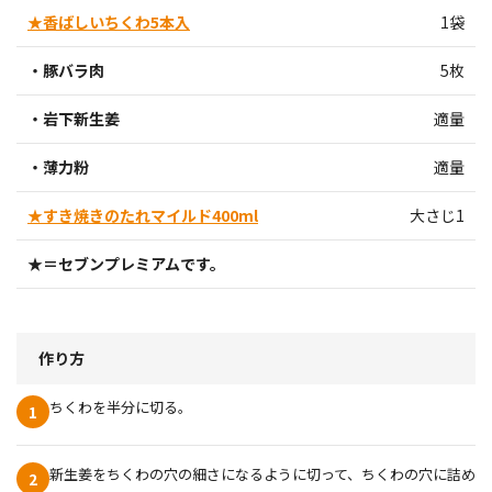
★香ばしいちくわ5本入
1袋
・豚バラ肉
5枚
・岩下新生姜
適量
・薄力粉
適量
★すき焼きのたれマイルド400ml
大さじ1
★＝セブンプレミアムです。
作り方
ちくわを半分に切る。
1
新生姜をちくわの穴の細さになるように切って、ちくわの穴に詰め
2