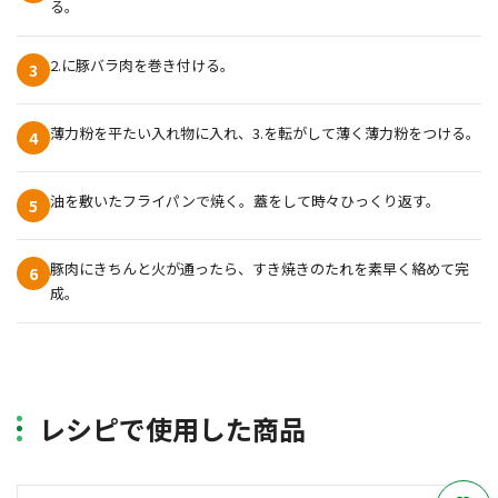
る。
2.に豚バラ肉を巻き付ける。
3
薄力粉を平たい入れ物に入れ、3.を転がして薄く薄力粉をつける。
4
油を敷いたフライパンで焼く。蓋をして時々ひっくり返す。
5
豚肉にきちんと火が通ったら、すき焼きのたれを素早く絡めて完
6
成。
レシピで使用した商品