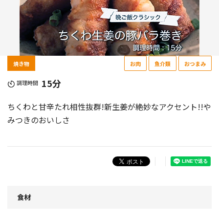
焼き物
お肉
魚介類
おつまみ
15分
調理時間
ちくわと甘辛たれ相性抜群!新生姜が絶妙なアクセント!!や
みつきのおいしさ
食材