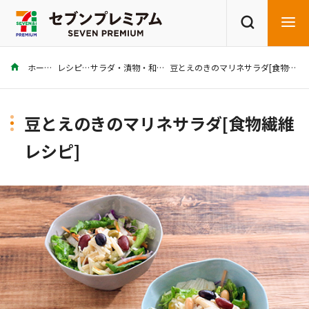
ホーム
レシピ
サラダ・漬物・和え物
豆とえのきのマリネサラダ[食物繊維レシピ]
商品を探す
レシピを探す
豆とえのきのマリネサラダ[食物繊維
レシピ]