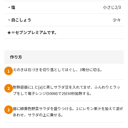
・塩
小さじ2/3
・白こしょう
少々
★＝セブンプレミアムです。
作り方
えのきは石づきを切り落としてほぐし、3等分に切る。
1
耐熱容器に1.と[a]と蒸しサラダ豆を入れてまぜ、ふんわりとラッ
2
プをして電子レンジ(500W)で2分30秒加熱する。
器に緑黄色野菜サラダを盛りつける。2.にレモン果汁を加えて混ぜ
3
あわせ、サラダの上に乗せる。