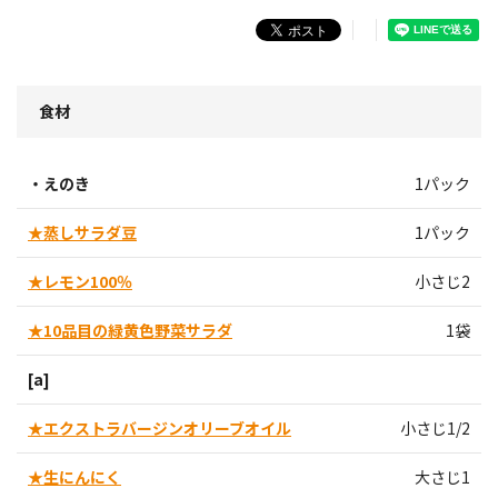
食材
・えのき
1パック
★蒸しサラダ豆
1パック
★レモン100％
小さじ2
★10品目の緑黄色野菜サラダ
1袋
[a]
★エクストラバージンオリーブオイル
小さじ1/2
★生にんにく
大さじ1