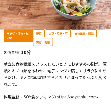
サラダ・漬物・和
野菜
大豆・豆腐・豆
食物繊維・腸活
え物
美容・健康
10分
調理時間
献立に食物繊維をプラスしたいときにおすすめの副菜。豆
類とキノコ類をあわせ、電子レンジで蒸してサラダにのせ
るだけ。キノコ類は加熱するとカサが減ってたっぷり食べ
れます。
料理監修：SOY食クッキング(
https://soyshoku.com/
)