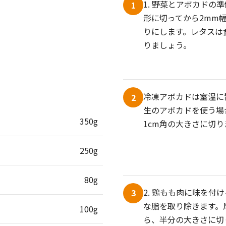
1. 野菜とアボカドの
1
形に切ってから2mm
りにします。レタスは
りましょう。
冷凍アボカドは室温に
2
生のアボカドを使う場
350g
1cm角の大きさに切
250g
80g
2. 鶏もも肉に味を付
3
な脂を取り除きます。
100g
ら、半分の大きさに切