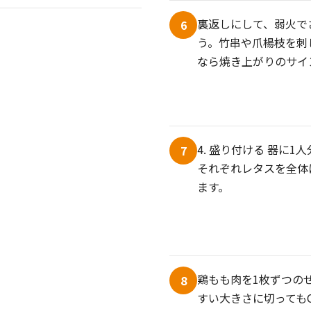
裏返しにして、弱火で
6
う。竹串や爪楊枝を刺
なら焼き上がりのサイ
4. 盛り付ける 器に
7
それぞれレタスを全体
ます。
鶏もも肉を1枚ずつの
8
すい大きさに切っても