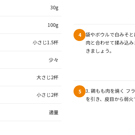
30g
100g
袋やボウルで白みそと
4
小さじ1.5杯
肉と合わせて揉み込み
きましょう。
少々
大さじ2杯
3. 鶏もも肉を焼く 
5
小さじ2杯
を引き、皮目から弱火
適量