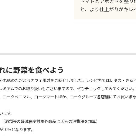
トマトとアボカドを盛り付
と、より仕上がりがキレ
れに野菜を食べよう
ゃれ感のただようカフェ風丼をご紹介しました。レシピ内ではレタス・きゅ
レミアムでのお取り扱いもございますので、ぜひチェックしてみてください
、ヨークベニマル、ヨークマートほか、ヨークグループ各店舗にてお買い求
います。
。（酒類等の軽減税率対象外商品は10％の消費税を加算）
が10％となります。