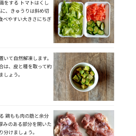
準備をする トマトはくし
幅に、きゅうりは斜め切
食べやすい大きさにちぎ
置いて自然解凍します。
合は、皮と種を取って約
りましょう。
ける 鶏もも肉の筋と余分
厚みのある部分を開いた
り分けましょう。