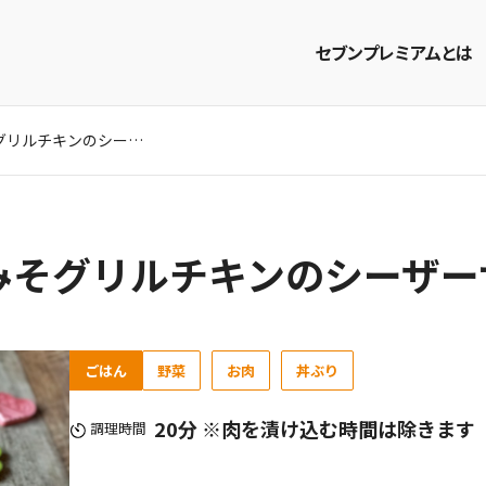
セブンプレミアムとは
簡単カフェ風。白みそグリルチキンのシーザーサラダ丼レシピ
商品を探す
レシピを探す
みそグリルチキンのシーザー
ごはん
野菜
お肉
丼ぶり
20分 ※肉を漬け込む時間は除きます
調理時間