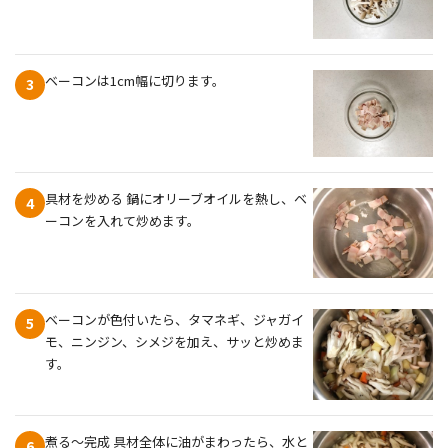
ベーコンは1cm幅に切ります。
3
具材を炒める 鍋にオリーブオイルを熱し、ベ
4
ーコンを入れて炒めます。
ベーコンが色付いたら、タマネギ、ジャガイ
5
モ、ニンジン、シメジを加え、サッと炒めま
す。
煮る～完成 具材全体に油がまわったら、水と
6