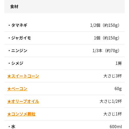
食材
・タマネギ
1/2個（約150g）
・ジャガイモ
1個（約150g）
・ニンジン
1/3本（約70g）
・シメジ
1房
★スイートコーン
大さじ3杯
★ベーコン
60g
★オリーブオイル
大さじ1/2杯
★コンソメ顆粒
大さじ1杯
・水
600ml