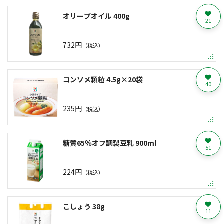
オリーブオイル 400g
21
732円
（税込）
コンソメ顆粒 4.5g×20袋
40
235円
（税込）
糖質65％オフ調製豆乳 900ml
51
224円
（税込）
こしょう 38g
11