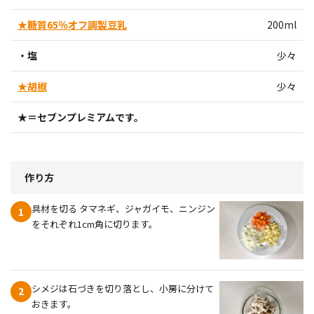
★糖質65％オフ調製豆乳
200ml
・塩
少々
★胡椒
少々
★＝セブンプレミアムです。
作り方
具材を切る タマネギ、ジャガイモ、ニンジン
1
をそれぞれ1cm角に切ります。
シメジは石づきを切り落とし、小房に分けて
2
おきます。