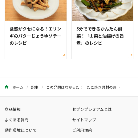
食感がクセになる！エリン
5分でできるかんたん副
ギのバターじょうゆソテー
菜！「山菜と油揚げの旨
のレシピ
煮」のレシピ
ホーム
記事
この発想はなかった！ たこ焼き具材のおすすめアレンジ33選
商品情報
セブンプレミアムとは
よくある質問
サイトマップ
動作環境について
ご利用規約