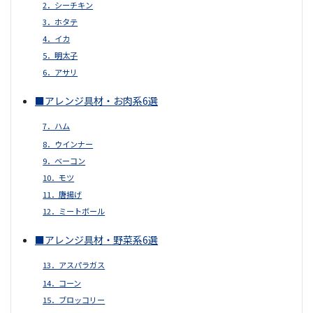
2．シーチキン
3．ホタテ
4．イカ
5．明太子
6．アサリ
■アレンジ具材・お肉系6選
7．ハム
8．ウインナー
9．ベーコン
10．モツ
11．唐揚げ
12．ミートボール
■アレンジ具材・野菜系6選
13．アスパラガス
14．コーン
15．ブロッコリー