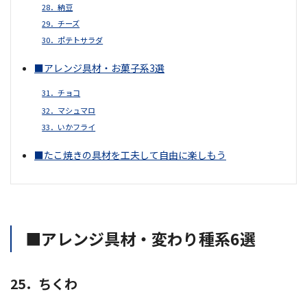
28．納豆
29．チーズ
30．ポテトサラダ
■アレンジ具材・お菓子系3選
31．チョコ
32．マシュマロ
33．いかフライ
■たこ焼きの具材を工夫して自由に楽しもう
■アレンジ具材・変わり種系6選
25．ちくわ