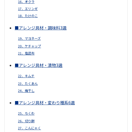
16．オクラ
17．エリンギ
18．たけのこ
■アレンジ具材・調味料3選
19．マヨネーズ
20．ケチャップ
21．塩昆布
■アレンジ具材・漬物3選
22．キムチ
23．たくあん
24．梅干し
■アレンジ具材・変わり種系6選
25．ちくわ
26．切り餅
27．こんにゃく