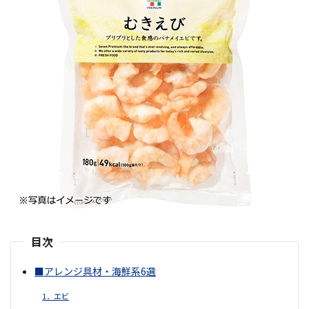
目次
■アレンジ具材・海鮮系6選
1．エビ