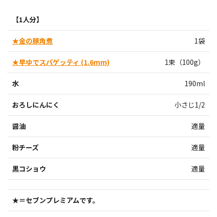
【1人分】
★金の豚角煮
1袋
★早ゆでスパゲッティ (1.6mm)
1束（100g）
水
190ml
おろしにんにく
小さじ1/2
醤油
適量
粉チーズ
適量
黒コショウ
適量
★＝セブンプレミアムです。