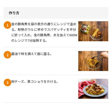
作り方
金の豚角煮を袋の表示の通りにレンジで温め
1
る。耐熱ボウルに早ゆでスパゲッティを半分
に折って入れ、金の豚角煮、水を加えて600W
のレンジで7分加熱する。
醤油で味を調えて器に盛る。
2
粉チーズ、黒コショウをかける。
3