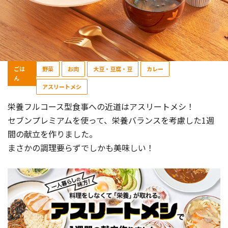
ごは
野菜
お肉
大豆・豆腐・豆
カレー
ん
アスリートメシ
栄養フルコース型食事への近道はアスリートメシ！
セブンプレミアムを使って、栄養バランスを考慮した1週
間の献立を作りました。
まさかの調理要らずでしかも美味しい！