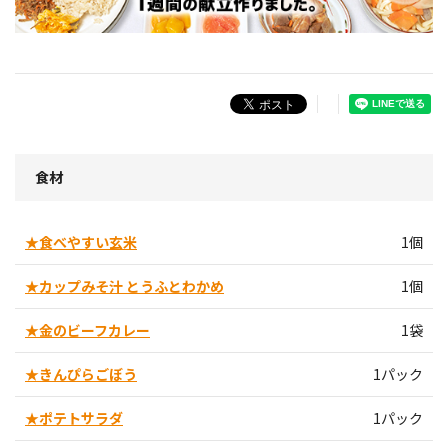
食材
★食べやすい玄米
1個
★カップみそ汁 とうふとわかめ
1個
★金のビーフカレー
1袋
★きんぴらごぼう
1パック
★ポテトサラダ
1パック