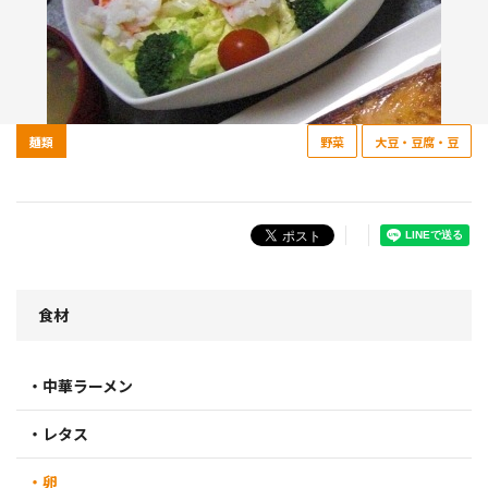
麺類
野菜
大豆・豆腐・豆
食材
・中華ラーメン
・レタス
・卵