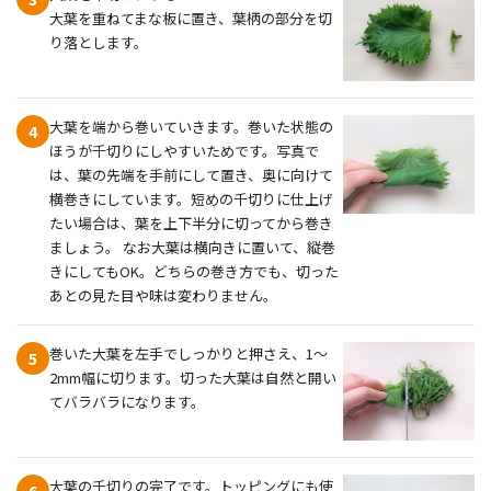
大葉を重ねてまな板に置き、葉柄の部分を切
り落とします。
大葉を端から巻いていきます。巻いた状態の
4
ほうが千切りにしやすいためです。写真で
は、葉の先端を手前にして置き、奥に向けて
横巻きにしています。短めの千切りに仕上げ
たい場合は、葉を上下半分に切ってから巻き
ましょう。 なお大葉は横向きに置いて、縦巻
きにしてもOK。どちらの巻き方でも、切った
あとの見た目や味は変わりません。
巻いた大葉を左手でしっかりと押さえ、1～
5
2mm幅に切ります。切った大葉は自然と開い
てバラバラになります。
大葉の千切りの完了です。トッピングにも使
6