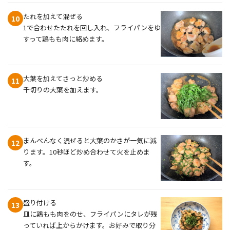
たれを加えて混ぜる
10
1で合わせたたれを回し入れ、フライパンをゆ
すって鶏もも肉に絡めます。
大葉を加えてさっと炒める
11
千切りの大葉を加えます。
まんべんなく混ぜると大葉のかさが一気に減
12
ります。10秒ほど炒め合わせて火を止めま
す。
盛り付ける
13
皿に鶏もも肉をのせ、フライパンにタレが残
っていれば上からかけます。お好みで取り分