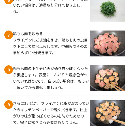
いたい場合は、適量取り分けておきましょ
う。
鶏もも肉を炒める
7
フライパンにごま油を引き、鶏もも肉の皮目
を下にして並べ点火します。中弱火でそのま
ま触らずに4分焼きます。
鶏もも肉の下半分に火が通り白っぽくなった
8
ら裏返します。表面にこんがりと焼き色がつ
いていればOKです。白っぽい場合は、もう少
し焼いてから裏返しましょう。
さらに3分焼き、フライパンに脂が溜まってい
9
たらキッチンペーパーで軽く拭きます。仕上
がりの味が脂っぽくなるのを防ぐためなの
で、完全に拭きとる必要はありません。