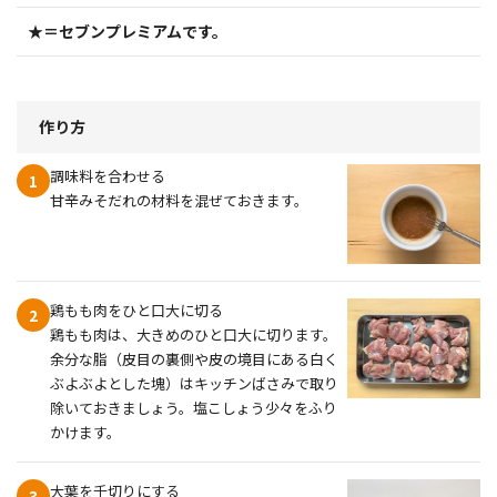
★＝セブンプレミアムです。
作り方
調味料を合わせる
1
甘辛みそだれの材料を混ぜておきます。
鶏もも肉をひと口大に切る
2
鶏もも肉は、大きめのひと口大に切ります。
余分な脂（皮目の裏側や皮の境目にある白く
ぶよぶよとした塊）はキッチンばさみで取り
除いておきましょう。塩こしょう少々をふり
かけます。
大葉を千切りにする
3