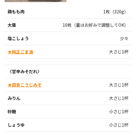
鶏もも肉
1枚（320g）
大葉
10枚（量はお好みで調整してOK）
塩こしょう
少々
★純正ごま油
大さじ1杯
〈甘辛みそだれ〉
★田舎こうじみそ
大さじ1杯
みりん
大さじ1杯
砂糖
小さじ1杯
しょうゆ
小さじ1杯