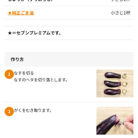
★純正ごま油
小さじ1杯
★＝セブンプレミアムです。
作り方
なすを切る
1
なすのヘタを切り落とします。
がくをむき取ります。
2