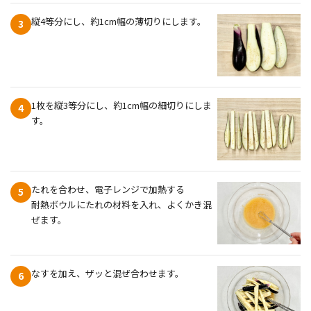
縦4等分にし、約1cm幅の薄切りにします。
3
1枚を縦3等分にし、約1cm幅の細切りにしま
4
す。
たれを合わせ、電子レンジで加熱する
5
耐熱ボウルにたれの材料を入れ、よくかき混
ぜます。
なすを加え、ザッと混ぜ合わせます。
6