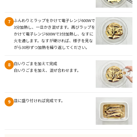
ふんわりとラップをかけて電子レンジ600Wで
7
3分加熱し、一旦かき混ぜます。再びラップを
かけて電子レンジ600Wで3分加熱し、なすに
火を通します。なすが硬ければ、様子を見な
がら30秒ずつ加熱を繰り返してください。
白いりごまを加えて完成
8
白いりごまを加え、混ぜ合わせます。
皿に盛り付ければ完成です。
9