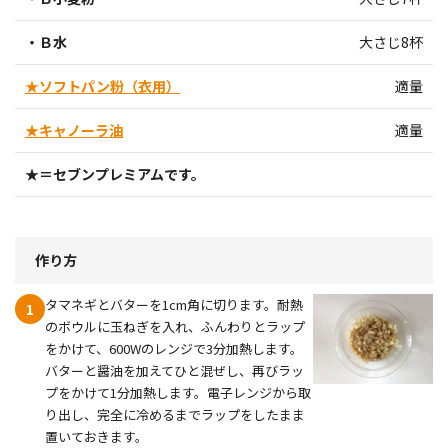
・Ｂ水
大さじ8杯
★ソフトパン粉（衣用）
適量
★キャノーラ油
適量
★＝セブンプレミアムです。
作り方
タマネギとバターを1cm角に切ります。耐熱
1
のボウルに玉ねぎを入れ、ふんわりとラップ
をかけて、600Wのレンジで3分加熱します。
バターと醤油を加えてひと混ぜし、再びラッ
プをかけて1分加熱します。電子レンジから取
り出し、完全に冷めるまでラップをしたまま
置いておきます。