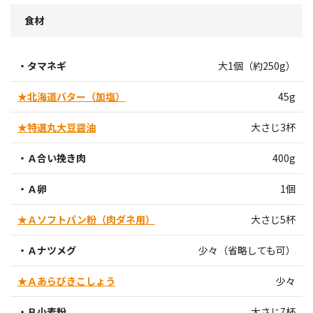
食材
・タマネギ
大1個（約250g）
★北海道バター（加塩）
45g
★特選丸大豆醤油
大さじ3杯
・Ａ合い挽き肉
400g
・Ａ卵
1個
★Ａソフトパン粉（肉ダネ用）
大さじ5杯
・Ａナツメグ
少々（省略しても可）
★Ａあらびきこしょう
少々
・Ｂ小麦粉
大さじ7杯