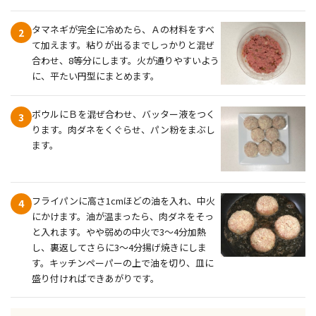
タマネギが完全に冷めたら、Ａの材料をすべ
2
て加えます。粘りが出るまでしっかりと混ぜ
合わせ、8等分にします。火が通りやすいよう
に、平たい円型にまとめます。
ボウルにＢを混ぜ合わせ、バッター液をつく
3
ります。肉ダネをくぐらせ、パン粉をまぶし
ます。
フライパンに高さ1cmほどの油を入れ、中火
4
にかけます。油が温まったら、肉ダネをそっ
と入れます。やや弱めの中火で3～4分加熱
し、裏返してさらに3～4分揚げ焼きにしま
す。キッチンペーパーの上で油を切り、皿に
盛り付ければできあがりです。