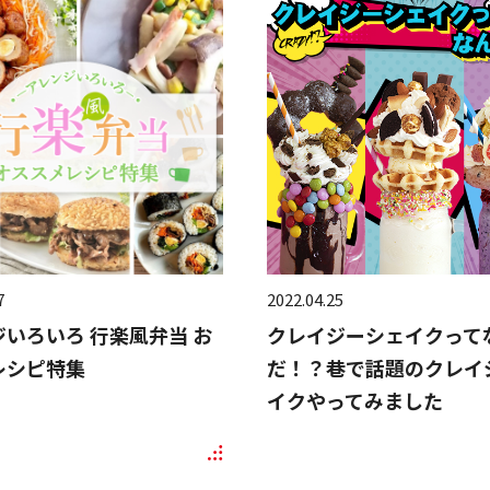
7
2022.04.25
いろいろ 行楽風弁当 お
クレイジーシェイクって
レシピ特集
だ！？巷で話題のクレイ
イクやってみました