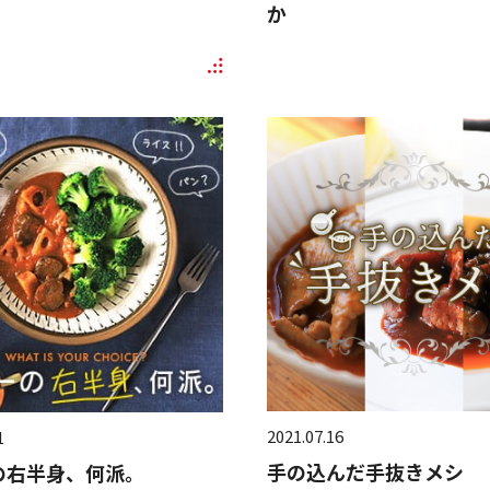
か
2021.07.16
1
手の込んだ手抜きメシ
の右半身、何派。