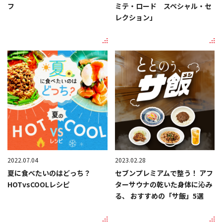
フ
ミテ・ロード スペシャル・セ
レクション」
2022.07.04
2023.02.28
夏に食べたいのはどっち？
セブンプレミアムで整う！ アフ
HOTvsCOOLレシピ
ターサウナの乾いた身体に沁み
る、 おすすめの「サ飯」5選