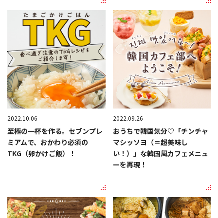
2022.10.06
2022.09.26
至極の一杯を作る。セブンプレ
おうちで韓国気分♡「チンチャ
ミアムで、おかわり必須の
マシッソヨ（＝超美味し
TKG（卵かけご飯）！
い！）」な韓国風カフェメニュ
ーを再現！