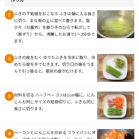
ふきの下処理をおこなう ふきは鍋に入る長さ
1
に切り、まな板の上に並べて置きます。塩
少々（分量外）を振り手のひらで転がして
（板ずり）から、沸騰したお湯で1～2分ゆで
ます。
ふきの皮をむく ゆでたふきを冷水に取り、冷
2
めたら皮を手でむきます。切り口の端をつま
んで引っ張ると、筋状の皮がむけます。
材料を切る ハーフベーコンは1cm幅に、にん
3
じんも同じサイズの短冊切りに、ふきも同じ
長さに切ります。
ベーコンとにんじんを炒める フライパンにオ
4