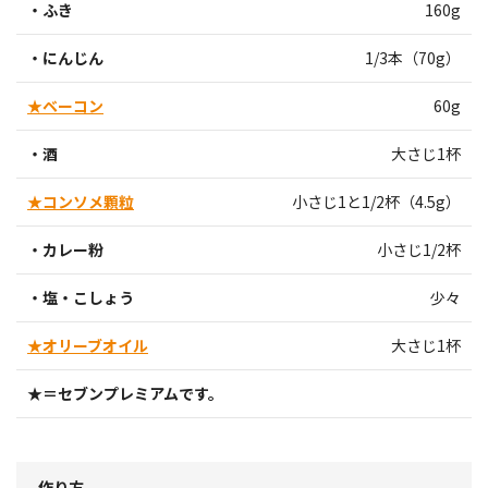
・ふき
160g
・にんじん
1/3本（70g）
★ベーコン
60g
・酒
大さじ1杯
★コンソメ顆粒
小さじ1と1/2杯（4.5g）
・カレー粉
小さじ1/2杯
・塩・こしょう
少々
★オリーブオイル
大さじ1杯
★＝セブンプレミアムです。
作り方