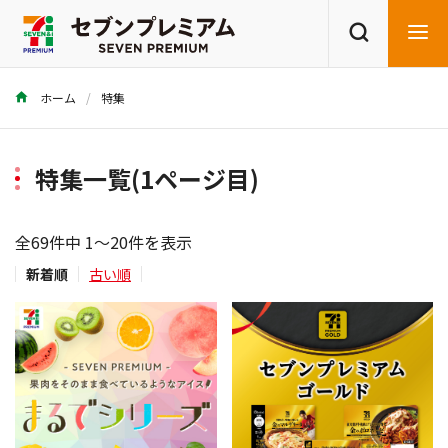
ホーム
特集
商品を探す
レシピを探す
特集一覧(1ページ目)
全69件中 1～20件を表示
新着順
古い順