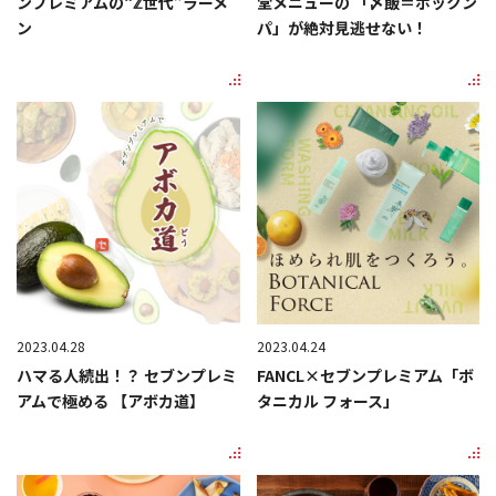
ンプレミアムの“ℤ世代”ラーメ
堂メニューの 「〆飯＝ポックン
ン
パ」が絶対見逃せない！
2023.04.28
2023.04.24
ハマる人続出！？ セブンプレミ
FANCL×セブンプレミアム「ボ
アムで極める 【アボカ道】
タニカル フォース」