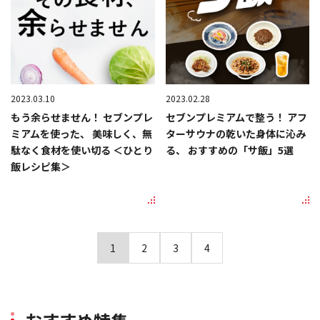
2023.03.10
2023.02.28
もう余らせません！ セブンプレ
セブンプレミアムで整う！ アフ
ミアムを使った、 美味しく、無
ターサウナの乾いた身体に沁み
駄なく食材を使い切る ＜ひとり
る、 おすすめの「サ飯」5選
飯レシピ集＞
1
2
3
4