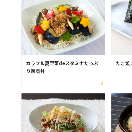
カラフル夏野菜deスタミナたっぷ
たこ焼
り鶏唐丼