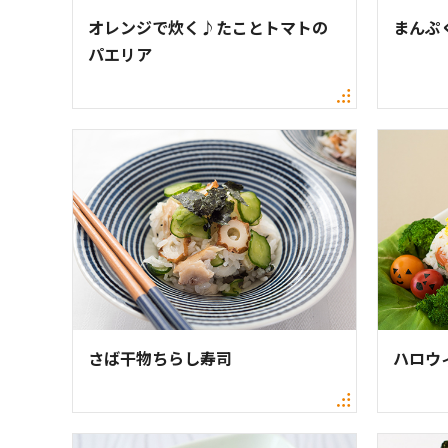
オレンジで炊く♪たことトマトの
まんぷ
パエリア
さば干物ちらし寿司
ハロウ