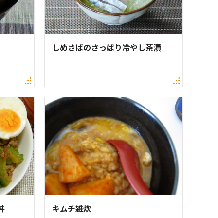
しめさばのさっぱり冷やし茶漬
丼
キムチ雑炊