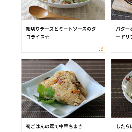
細切りチーズとミートソースのタ
バター
コライス☆
ードリ
筍ごはんの素で中華ちまき
したら